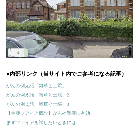
●
内部リンク（当サイト内でご参考になる記事）
がんの例え話「雑草と土壌」
がんの例え話「雑草と土壌」
2
がんの例え話「雑草と土壌」
3
【生薬フアイア概説】がんや難症に有効
まずフアイアを試したいときには