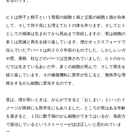
至るのです。
ヒトは卵子と精子という母親の細胞１個と父親の細胞１個が合体
して、そして何十兆にも増えてヒトの体を作ります。そしてヒト
としての個体は生まれてから死ぬまで存続しますが、実は細胞の
多くは死滅と再生を繰り返しています。僕がオックスフォードで
住んでいたアパートは約２００年前のものでした。しかしレンガ
や壁、屋根、柱などのパーツは交換されていました。ヒトのから
だでは生きているあいだ中、多くの細胞が死んで、そして再生を
繰り返しています。その修復機転に異常が生じると、無秩序な増
殖をするがん細胞に変化するのです。
昔は、僕が若いときは、がんができると「おしまい」といったイ
メージが医師にも医学生にもありました。ところが実はある年齢
を過ぎると、１日に数千個のがん細胞ができてはいるが、免疫力
で退治しているというストーリーがほぼ正しいと思われていま