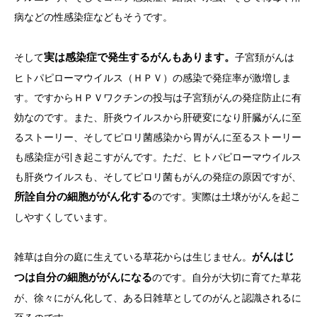
病などの性感染症などもそうです。
そして
実は感染症で発生するがんもあります。
子宮頚がんは
ヒトパピローマウイルス（ＨＰＶ）の感染で発症率が激増しま
す。ですからＨＰＶワクチンの投与は子宮頚がんの発症防止に有
効なのです。また、肝炎ウイルスから肝硬変になり肝臓がんに至
るストーリー、そしてピロリ菌感染から胃がんに至るストーリー
も感染症が引き起こすがんです。ただ、ヒトパピローマウイルス
も肝炎ウイルスも、そしてピロリ菌もがんの発症の原因ですが、
所詮自分の細胞ががん化する
のです。実際は土壌ががんを起こ
しやすくしています。
雑草は自分の庭に生えている草花からは生じません。
がんはじ
つは自分の細胞ががんになる
のです。自分が大切に育てた草花
が、徐々にがん化して、ある日雑草としてのがんと認識されるに