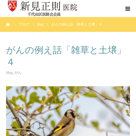
ーム
ブログ
blog
がんの例え話「雑草と土壌」４
当院について
診療科目
がんの例え話「雑草と土壌」
４
がんの手引き
blog
,
がん
ブログ
症例集
よくあるご質問
お問い合わせ