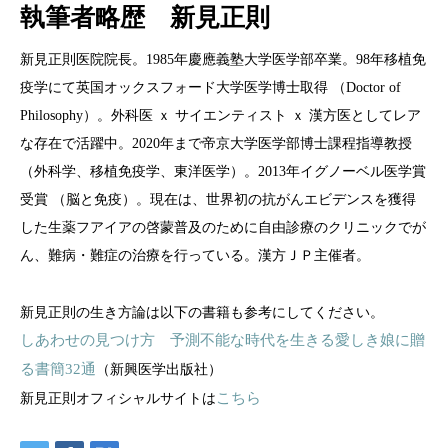
執筆者略歴 新見正則
新見正則医院院長。1985年慶應義塾大学医学部卒業。98年移植免
疫学にて英国オックスフォード大学医学博士取得 （Doctor of
Philosophy）。外科医 ｘ サイエンティスト ｘ 漢方医としてレア
な存在で活躍中。2020年まで帝京大学医学部博士課程指導教授
（外科学、移植免疫学、東洋医学）。2013年イグノーベル医学賞
受賞 （脳と免疫）。現在は、世界初の抗がんエビデンスを獲得
した生薬フアイアの啓蒙普及のために自由診療のクリニックでが
ん、難病・難症の治療を行っている。漢方ＪＰ主催者。
新見正則の生き方論は以下の書籍も参考にしてください。
しあわせの見つけ方 予測不能な時代を生きる愛しき娘に贈
る書簡32通
（新興医学出版社）
新見正則オフィシャルサイトは
こちら