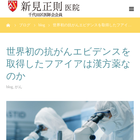
ーム
ブログ
blog
世界初の抗がんエビデンスを取得したフアイ…
当院について
診療科目
世界初の抗がんエビデンスを
取得したフアイアは漢方薬な
がんの手引き
のか
ブログ
blog
,
がん
症例集
よくあるご質問
お問い合わせ