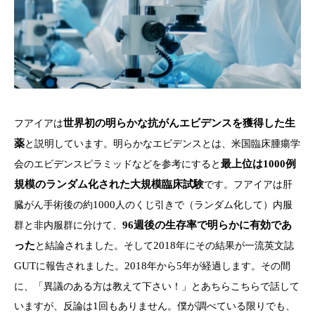
フアイアは
世界初の明らかな抗がんエビデンスを獲得した生
薬
と説明しています。明らかなエビデンスとは、米国臨床腫瘍学
会のエビデンスピラミッドなどを参考にすると
最上位は
1000
例
規模のランダム化された大規模臨床試験
です。フアイアは肝
臓がん手術後の約
1000
人のくじ引きで（ランダム化して）内服
群と非内服群に分けて、
96
週後の生存率で明らかに有効であ
った
と結論されました。そして
2018
年にその結果が一流英文誌
GUT
に報告されました。
2018
年から
5
年が経過します。その間
に、「異議のある方は教えて下さい！」とあちらこちらで話して
いますが、反論は
1
回もありません。僕が調べている限りでも、