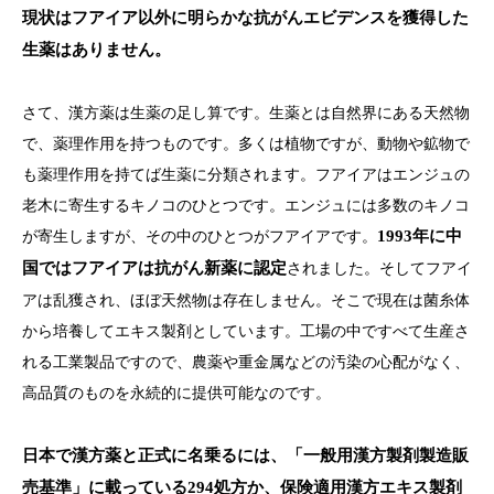
現状はフアイア以外に明らかな抗がんエビデンスを獲得した
生薬はありません。
さて、漢方薬は生薬の足し算です。生薬とは自然界にある天然物
で、薬理作用を持つものです。多くは植物ですが、動物や鉱物で
も薬理作用を持てば生薬に分類されます。フアイアはエンジュの
老木に寄生するキノコのひとつです。エンジュには多数のキノコ
が寄生しますが、その中のひとつがフアイアです。
1993
年に中
国ではフアイアは抗がん新薬に認定
されました。そしてフアイ
アは乱獲され、ほぼ天然物は存在しません。そこで現在は菌糸体
から培養してエキス製剤としています。工場の中ですべて生産さ
れる工業製品ですので、農薬や重金属などの汚染の心配がなく、
高品質のものを永続的に提供可能なのです。
日本で漢方薬と正式に名乗るには、「一般用漢方製剤製造販
売基準」に載っている
294
処方か、保険適用漢方エキス製剤