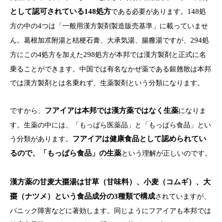
として認可されている
148
処方
である必要があります。
148
処
方の中の
4
つは「一般用漢方製剤製造販売基準」に載っていませ
ん。葛根加朮附湯と桔梗石膏、大承気湯、腸癰湯ですが、
294
処
方にこの
4
処方を加えた
298
処方が本邦では漢方製剤と正式に名
乗ることができます。中国では有名なかぜ薬である銀翹散は本邦
では漢方製剤とは名乗れず、生薬製剤という分類になります。
ですから、
フアイアは本邦では漢方薬ではなく生薬
になりま
す。生薬の中には、「もっぱら医薬品」と「もっぱら食品」とい
う分類があります。
フアイアは健康食品として認められてい
るので、「もっぱら食品」の生薬
という理解が正しいのです。
漢方薬の甘麦大棗湯は甘草（甘味料）、小麦（コムギ）、大
棗（ナツメ）という食品成分の
3
種類で構成
されていますが、
パニック障害などに著効します。同じようにフアイアも本邦では