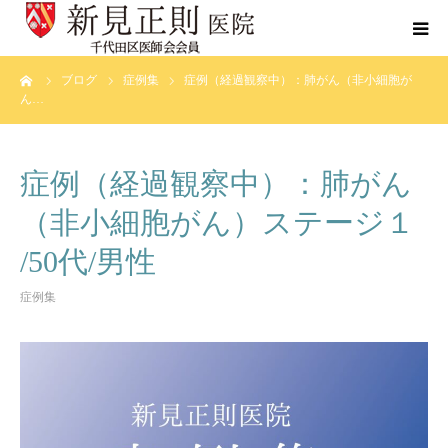
ーム
ブログ
症例集
症例（経過観察中）：肺がん（非小細胞が
当院について
ん…
診療科目
症例（経過観察中）：肺がん
がんの手引き
（非小細胞がん）ステージ１
/50代/男性
ブログ
症例集
症例集
よくあるご質問
お問い合わせ