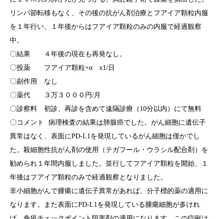
リンパ節転移もなく、その後の抗がん剤治療とフアイア顆粒内服
を１年行い、１年後からはフアイア顆粒のみの内服で経過観察
中。
〇結果 ４年後の現在も再発なし。
〇投薬 フアイア顆粒+α x1/日
〇副作用 なし
〇薬代 ３万３０００円/月
〇診察料 初診、再診を含めて遠隔診療（10分以内）にて無料
〇コメント 病理検査の結果は肺腺癌でした。がん細胞に遺伝子
異常はなく、表面にPD-L1を発現しているがん細胞は僅かでし
た。殺細胞性抗がん剤の使用（テガフール・ウラシル配合剤）を
勧められ１年間内服しました。並行してフアイア顆粒を開始、１
年後はフアイア顆粒のみで経過観察となりました。
非小細胞がんで腫瘍に遺伝子異常があれば、分子標的薬の適用に
なります。また表面にPD-L1を発現している腫瘍細胞が多けれ
ば、免疫チェックポイント阻害剤の適用になります。この症例は