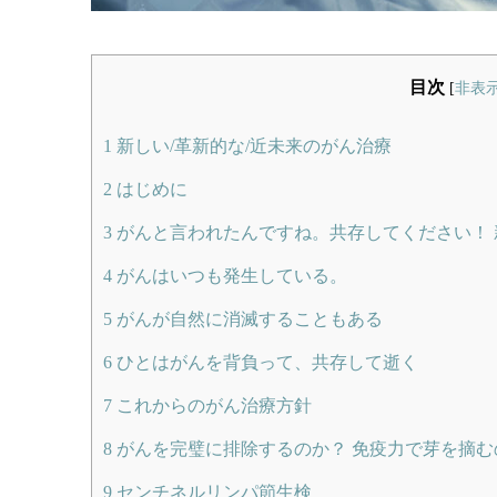
目次
[
非表
1
新しい/革新的な/近未来のがん治療
2
はじめに
3
がんと言われたんですね。共存してください！
4
がんはいつも発生している。
5
がんが自然に消滅することもある
6
ひとはがんを背負って、共存して逝く
7
これからのがん治療方針
8
がんを完璧に排除するのか？ 免疫力で芽を摘む
9
センチネルリンパ節生検