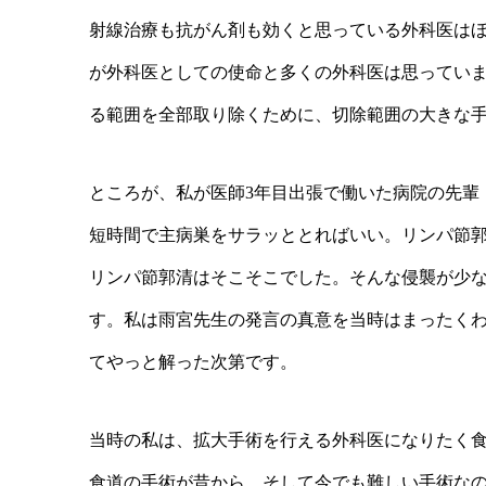
射線治療も抗がん剤も効くと思っている外科医は
が外科医としての使命と多くの外科医は思ってい
る範囲を全部取り除くために、切除範囲の大きな
ところが、私が医師3年目出張で働いた病院の先輩
短時間で主病巣をサラッととればいい。リンパ節
リンパ節郭清はそこそこでした。そんな侵襲が少
す。私は雨宮先生の発言の真意を当時はまったく
てやっと解った次第です。
当時の私は、拡大手術を行える外科医になりたく
食道の手術が昔から、そして今でも難しい手術なの