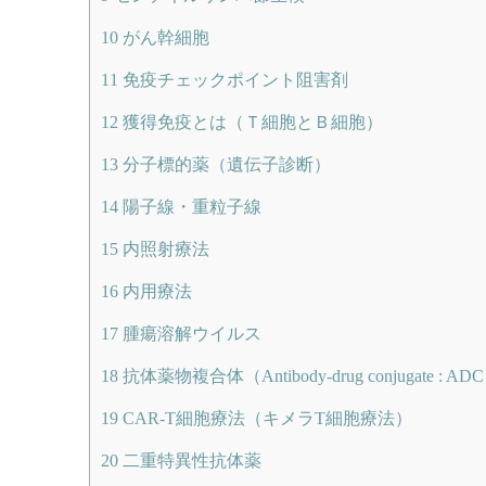
10
がん幹細胞
11
免疫チェックポイント阻害剤
12
獲得免疫とは（Ｔ細胞とＢ細胞）
13
分子標的薬（遺伝子診断）
14
陽子線・重粒子線
15
内照射療法
16
内用療法
17
腫瘍溶解ウイルス
18
抗体薬物複合体（Antibody-drug conjugate : AD
19
CAR-T細胞療法（キメラT細胞療法）
20
二重特異性抗体薬