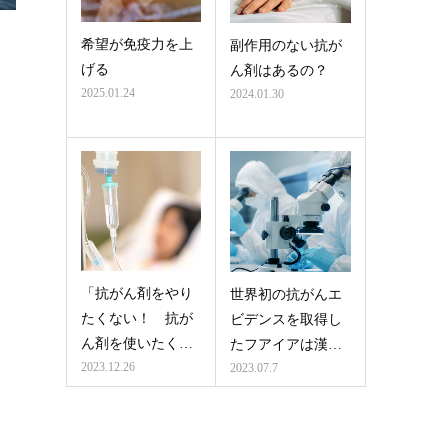
希望が免疫力を上
副作用のない抗が
げる
ん剤はあるの？
2025.01.24
2024.01.30
「抗がん剤をやり
世界初の抗がんエ
たくない！ 抗が
ビデンスを取得し
ん剤を使いたく…
たフアイアは漢…
2023.12.26
2023.07.7