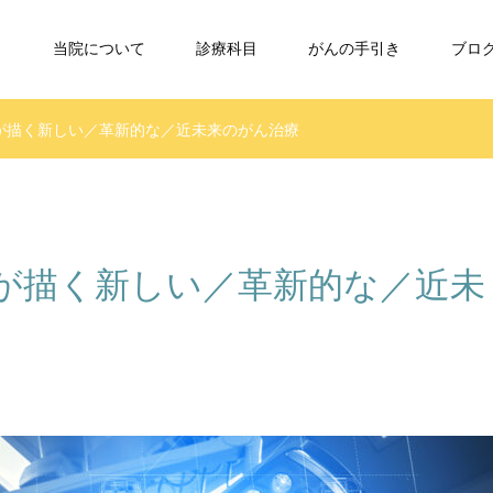
当院について
診療科目
がんの手引き
ブロ
が描く新しい／革新的な／近未来のがん治療
が描く新しい／革新的な／近未