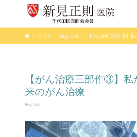
ホーム
ブログ
blog
がん
【がん治療三部作③】私
【がん治療三部作③】私
来のがん治療
blog
,
がん