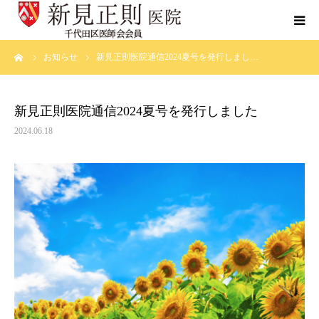
ーム
お知らせ
新見正則医院通信2024夏号を発行しまし…
当院について
診療科目
新見正則医院通信2024夏号を発行しました
2024.06.18
がんの手引き
ブログ
症例集
よくあるご質問
お問い合わせ