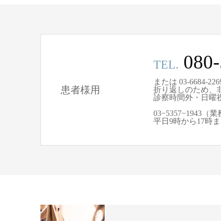
080-
TEL.
または 03-6684-
患者様用
折り返しのため、
診察時間外・日曜
03−5357−194
平日9時から17時